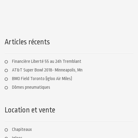
a
g
e
s
Articles récents
:
Financière Liberté 55 au 24h Tremblant
AT&T Super Bowl 2018- Minneapolis, Mn
BMO Field Toronto (igloo Air Miles)
Dômes pneumatiques
Location et vente
Chapiteaux