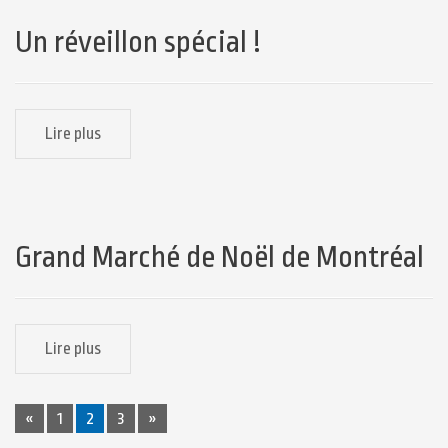
Un réveillon spécial !
Lire plus
Grand Marché de Noël de Montréal
Lire plus
P
«
1
2
3
»